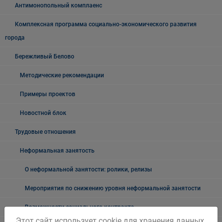
Антимонопольный комплаенс
Комплексная программа социально-экономического развития
города
Бережливый Белово
Методические рекомендации
Примеры проектов
Новостной блок
Трудовые отношения
Неформальная занятость
О неформальной занятости: ролики, релизы
Мероприятия по снижению уровня неформальной занятости
Возможности социального контракта
Этот сайт использует cookie для хранения данных.