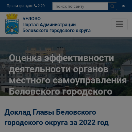
Прием граждан
2-29-
04
БЕЛОВО
Портал Администрации
Беловского городского округа
Оценка эффективности
деятельности органов
местного самоуправления
Беловского городского
округа
Доклад Главы Беловского
Главная
О городе
Экономика
городского округа за 2022 год
Оценка эффективности деятельности органов
местного самоуправления Беловского городского