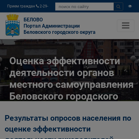
Прием граждан
2-29-
04
БЕЛОВО
Портал Администрации
Беловского городского округа
Оценка эффективности
деятельности органов
местного самоуправления
Беловского городского
округа
Результаты опросов населения по
Главная
О городе
Экономика
оценке эффективности
Оценка эффективности деятельности органов
местного самоуправления Беловского городского