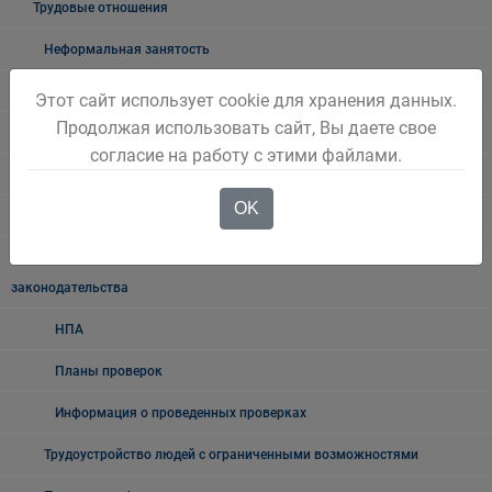
Трудовые отношения
Неформальная занятость
О неформальной занятости: ролики, релизы
Этот сайт использует cookie для хранения данных.
Продолжая использовать сайт, Вы даете свое
Мероприятия по снижению уровня неформальной занятости
согласие на работу с этими файлами.
Возможности социального контракта
OK
Поддержка работодателей
Ведомственный контроль за соблюдением трудового
законодательства
НПА
Планы проверок
Информация о проведенных проверках
Трудоустройство людей с ограниченными возможностями