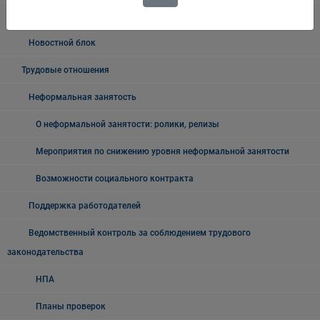
Примеры проектов
Новостной блок
Трудовые отношения
Неформальная занятость
О неформальной занятости: ролики, релизы
Мероприятия по снижению уровня неформальной занятости
Возможности социального контракта
Поддержка работодателей
Ведомственный контроль за соблюдением трудового
законодательства
НПА
Планы проверок