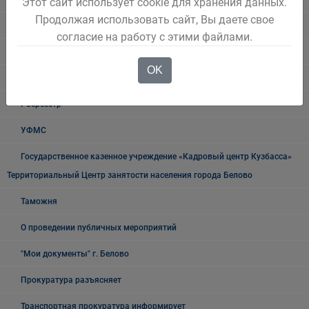
Этот сайт использует cookie для хранения данных.
Продолжая использовать сайт, Вы даете свое
ГИБДД
согласие на работу с этими файлами.
Полиция
OK
УФСБ России
Росреестр
УФМС
Государственное казенное учреждение «Кадровый центр Кузбасса»
Территориальный Центр занятости населения города Белово
Таможня
О проведении публичных мероприятий
"Мои документы" г. Белово
Прокуратура разъясняет
Транспортная прокуратура информирует