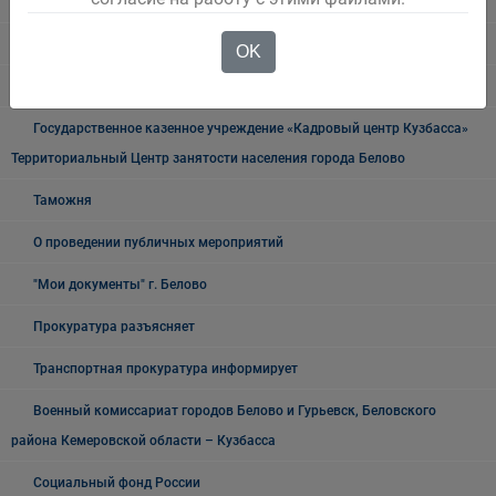
УФСБ России
Росреестр
OK
УФМС
Государственное казенное учреждение «Кадровый центр Кузбасса»
Территориальный Центр занятости населения города Белово
Таможня
О проведении публичных мероприятий
"Мои документы" г. Белово
Прокуратура разъясняет
Транспортная прокуратура информирует
Военный комиссариат городов Белово и Гурьевск, Беловского
района Кемеровской области – Кузбасса
Социальный фонд России