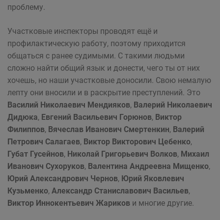
проблему.
Участковые инспекторы проводят ещё и
профилактическую работу, поэтому приходится
общаться с ранее судимыми. С такими людьми
сложно найти общий язык и донести, чего ты от них
хочешь, но наши участковые доносили. Свою немалую
лепту они вносили и в раскрытие преступлений. Это
Василий Николаевич Мендияков
,
Валерий Николаевич
Дидюка
,
Евгений Васильевич Горюнов
,
Виктор
Филиппов
,
Вячеслав Иванович Смертенкин
,
Валерий
Петрович Салагаев
,
Виктор Викторович Цебенко
,
Губат Гусейнов
,
Николай Григорьевич Волков
,
Михаил
Иванович Сухоруков
,
Валентина Андреевна Мищенко
,
Юрий Александрович Чернов
,
Юрий Яковлевич
Кузьменко
,
Александр Станиславович Васильев
,
Виктор Иннокентьевич Жариков
и многие другие.