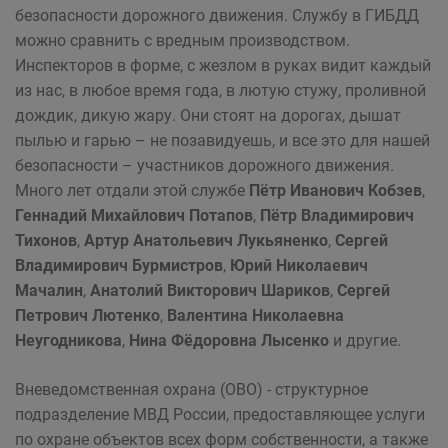
безопасности дорожного движения. Службу в ГИБДД
можно сравнить с вредным производством.
Инспекторов в форме, с жезлом в руках видит каждый
из нас, в любое время года, в лютую стужу, проливной
дождик, дикую жару. Они стоят на дорогах, дышат
пылью и гарью – не позавидуешь, и все это для нашей
безопасности – участников дорожного движения.
Много лет отдали этой службе
Пётр Иванович Кобзев
,
Геннадий Михайлович Потапов
,
Пётр Владимирович
Тихонов
,
Ар­тур Анатольевич Лукьяненко
,
Сергей
Владимирович Бурмистров
,
Юрий Николаевич
Мачалин
,
Анатолий Викторович Шариков
,
Сергей
Петрович Лютенко
,
Валентина Николаевна
Неугодникова
,
Нина Фёдоровна Лысенко
и другие.
Вневедомственная охрана (ОВО) - структурное
подразделение МВД России, предоставляющее услуги
по охране объектов всех форм собственности, а также