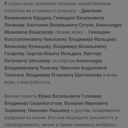
Я
отдаю дань уважения сильным, мужественным
коллегам из уголовного розыска –
Дмитрию
Васильевичу Бурдину
,
Геннадию Васильевичу
Логинову
,
Анатолию Васильевичу Сутуле
,
Александру
Ивановичу Кашкорову
, своему мужу –
Геннадию
Константиновичу Николаеву
,
Владимиру Мальцеву
,
Вячеславу Кузнецову
,
Владимиру Васильевичу
Гандееву
,
Сергею Ильичу Вельдину
,
Виктору
Петровичу Шуськину
, экспертам
Александру
Владимировичу Рыжову
,
Николаю Андреевичу
Талягину
,
Владимиру Егоровичу Щеголакову
и всем-
всем, с кем работала.
Вечная память
Юрию Васильевичу Головину
,
Владимиру Скоробагатову
,
Валерию Ивановичу
Зырянову
,
Николаю Ларькину
и другим, безвременно
ушедшим из жизни. Все они защищали законность и
справедливость, жизнь и права человека, интересы