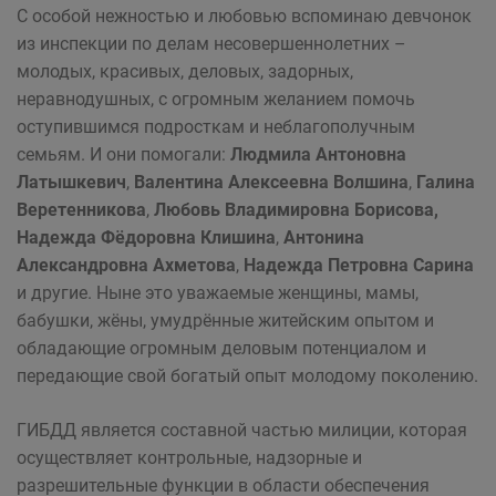
С особой нежностью и любовью вспоминаю девчонок
из инспекции по делам несовершеннолетних –
молодых, красивых, деловых, задорных,
неравнодушных, с огромным желанием помочь
оступившимся подросткам и не­благополучным
семьям. И они помогали:
Людмила Антоновна
Латышкевич
,
Валентина Алексеевна Волшина
,
Галина
Веретенникова
,
Любовь Владимировна Борисова,
Надежда Фёдоровна Клишина
,
Антонина
Александровна Ахметова
,
Надежда Петровна Сарина
и другие. Ныне это уважа­емые женщины, мамы,
бабушки, жёны, умудрённые житейским опытом и
обладающие огромным деловым потенциалом и
передающие свой богатый опыт молодому поколению.
ГИБДД является составной частью милиции, которая
осуществляет контрольные, надзорные и
разрешительные функции в области обеспечения