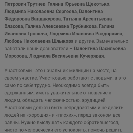
Петрович Трутнев
,
Галина Юрьевна Щекотько
,
Людмила Николаевна Сергеева
,
Валентина
Фёдоровна Вандакурова
,
Татьяна Арсентьевна
Власова
,
Галина Алексеевна Трубникова
,
Галина
Ивановна Грошева
,
Людмила Ивановна Раздоркина
,
Любовь Николаевна Шлыкова
и другие. Замечательно
работали наши дознава­тели –
Валентина Васильевна
Морозова
,
Людмила Васильевна Кучерявая
.
Участковый - это начальник милиции на месте, на
своём участке. Участковые работают с людьми, а это
само по себе трудно. Необходимо всегда быть
сдержанным, иметь уважительное отношение к
людям, обладать человечностью, эрудицией.
Участковый должен быть непредвзятым и не делить
людей на «хороших» и «плохих», перед законом все
равны. Нужно выслушать каждого обратившегося,
чисто по-человечески его успокоить, помочь решить