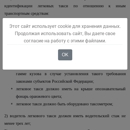
идентификации легковых такси по отношению к иным
транспортным средствам:
1) легковое такси должно соответствовать следующим обязательным
Этот сайт использует cookie для хранения данных.
требованиям:
Продолжая использовать сайт, Вы даете свое
легковое такси должно иметь на кузове (боковых
согласие на работу с этими файлами.
поверхностях кузова) цветографическую схему,
представляющую собой композицию из квадратов
OK
контрастного цвета, расположенных в шахматном порядке;
легковое такси должно соответствовать единой цветовой
гамме кузова в случае установления такого требования
законами субъектов Российской Федерации;
легковое такси должно иметь на крыше опознавательный
фонарь оранжевого цвета;
легковое такси должно быть оборудовано таксометром;
2) водитель легкового такси должен иметь водительский стаж не
менее трех лет;