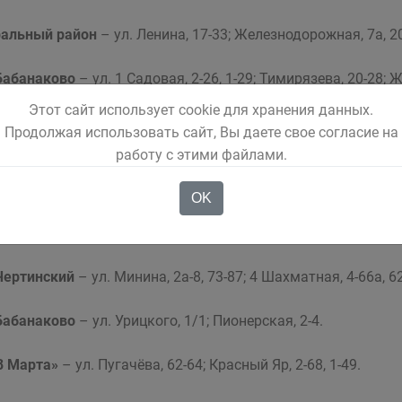
альный район
– ул. Ленина, 17-33; Железнодорожная, 7а, 20
Бабанаково
– ул. 1 Садовая, 2-26, 1-29; Тимирязева, 20-28; Жд
20.
Этот сайт использует cookie для хранения данных.
Продолжая использовать сайт, Вы даете свое согласие на
19 декабря
работу с этими файлами.
с 8.30 до 18.00
OK
ральный район
– ул. гаражи по ул. Цимлянской.
Чертинский
– ул. Минина, 2а-8, 73-87; 4 Шахматная, 4-66а, 62
Бабанаково
– ул. Урицкого, 1/1; Пионерская, 2-4.
«8 Марта»
– ул. Пугачёва, 62-64; Красный Яр, 2-68, 1-49.