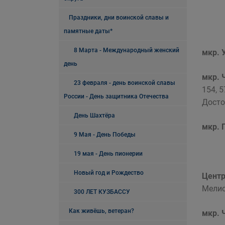
Праздники, дни воинской славы и
памятные даты*
8 Марта - Международный женский
мкр. 
день
мкр. 
23 февраля - день воинской славы
154, 5
России - День защитника Отечества
Достое
День Шахтёра
мкр. 
9 Мая - День Победы
19 мая - День пионерии
Новый год и Рождество
Цент
Мелио
300 ЛЕТ КУЗБАССУ
Как живёшь, ветеран?
мкр. 