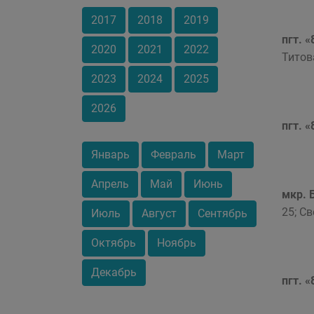
2017
2018
2019
пгт. 
2020
2021
2022
Титова
2023
2024
2025
2026
пгт. 
Январь
Февраль
Март
Апрель
Май
Июнь
мкр. 
25; Св
Июль
Август
Сентябрь
Октябрь
Ноябрь
Декабрь
пгт. 