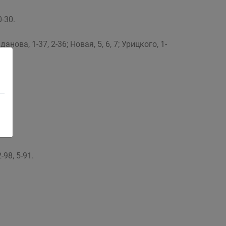
-30.
анова, 1-37, 2-36; Новая, 5, 6, 7; Урицкого, 1-
-98, 5-91.