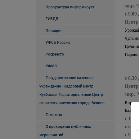
мкр. 
Прокуратура информирует
с 9.00
ГИБДД
Центр
Урожайн
Полиция
Чулымск
УФСБ России
Целинна
Росреестр
Паровоз
УФМС
с 8.30
Государственное казенное
Центр
учреждение «Кадровый центр
мкр. 
Кузбасса» Территориальный Центр
Кирпло
занятости населения города Белово
Балтийс
Таможня
с 13.0
пгт. 
О проведении публичных
с 9.00
мероприятий