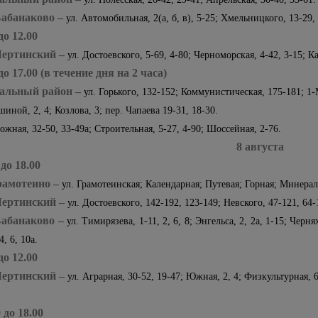
Бабанаково –
ул. Автомобильная, 2(а, б, в), 5-25; Хмельницкого, 13-29, 
 до 12.00
Чертинский –
ул. Достоевского, 5-69, 4-80; Черноморская, 4-42, 3-15; К
 до 17.00 (в течение дня на 2 часа)
альный район –
ул. Горького, 132-152; Коммунистическая, 175-181; 1-М
ошиной, 2, 4; Козлова, 3; пер. Чапаева 19-31, 18-
ожная, 32-50, 33-49а; Строительная, 5-27, 4-90; Шоссейная, 2-76.
8 августа
 до 18.00
Грамотеино –
ул. Грамотеинская; Календарная; Путевая; Горная; Минераль
Чертинский –
ул. Достоевского, 142-192, 123-149; Невского, 47-121, 64-
Бабанаково –
ул. Тимирязева, 1-11, 2, 6, 8; Энгельса, 2, 2а, 1-15; Черня
 4, 6, 10а.
 до 12.00
Чертинский –
ул. Аграрная, 30-52, 19-47; Южная, 2, 4; Физкультурная, 6
0 до 18.00