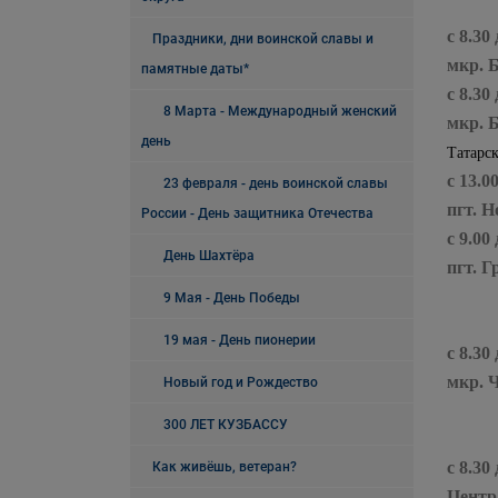
с 8.30
Праздники, дни воинской славы и
мкр. 
памятные даты*
с 8.30
8 Марта - Международный женский
мкр. 
день
Татарск
с 13.0
23 февраля - день воинской славы
пгт. 
России - День защитника Отечества
с 9.00
День Шахтёра
пгт. 
9 Мая - День Победы
19 мая - День пионерии
с 8.30
мкр. 
Новый год и Рождество
300 ЛЕТ КУЗБАССУ
с 8.30
Как живёшь, ветеран?
Центр