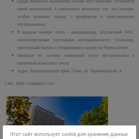
Среди большого количества отелей этот комплекс отличается
своей концепцией и привлекает внимание тех, кто придает
особое значение отдыху с комфортом и качественному
обслуживанию
В каждом номере отеля - кондиционер, бесплатный WiFi,
гипоаллергенные постельные принадлежности, телевизор,
просторный балкон с потрясающим видом на Черное море
Завтраки по системе «шведский стол» организованы в
банкетном комплексе отеля.
Адрес: Краснодарский край, Сочи, ул. Черноморская, 4
Сайт: https://seagalaxy.com/
Этот сайт использует cookie для хранения данных.