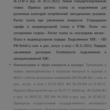
№2130 в ред. от 29.12.2022). Новые стандартизированные
ставки. Правила расчета платы за подключение для
различных категорий потребителей: методические указания.
Расчет платы при увеличении мощности. Утверждение
тарифа и индивидуальной платы в РЭКе. Плата «по
соглашению сторон». Расчет платы за «последнюю милю».
Плата в индивидуальном порядке. Подключение ХВС – ПП
РФ №644 (с изм. и доп., вступ. в силу с 30.11.2021). Порядок
заключения договоров. Особенности подключения к
централизованной ХВС.
Нововведения в сфере контроля и надзора.
Требования и
нормы законодательства к вопросам контроля и надзора в
ЖКХ с учетом актуальных изменений (ФЗ №248-ФЗ, с изм. и
доп., вступ. в силу с 01.01.2022, ФЗ №170-ФЗ от 11.06.21,
Приказа Минстроя России от 02.07.17 №842/пр, ФЗ №294-ФЗ
в ред. от 08.03.22, ПП РФ №1038 в ред. ред. от 02.06.22.
Принципы осуществления государственного жилищного
контроля и надзора. Новый порядок проведения контрольно-