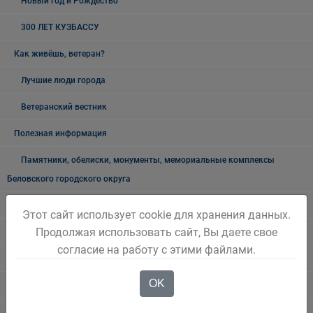
Новый год и Рождество
300 ЛЕТ КУЗБАССУ
Как живёшь, ветеран?
Лучшие люди города
Ветеранский вестник
Полезная информация
Памятники, обелиски, монументы, мемориальные комплексы
Беловского городского округа
Объявления
Этот сайт использует cookie для хранения данных.
Продолжая использовать сайт, Вы даете свое
Безопасность на воде
согласие на работу с этими файлами.
Осторожно мошенники!
OK
Государственные органы и службы информируют
Учреждения Здравоохранения