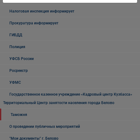
Налоговая инспекция информирует
Прокуратура информирует
ГИБДД
Полиция
УФСБ России
Росреестр
УФМС
Государственное казенное учреждение «Кадровый центр Кузбасса»
Территориальный Центр занятости населения города Белово
Таможня
О проведении публичных мероприятий
"Мои документы" г. Белово