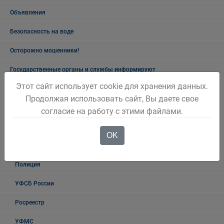
Объявления
Безопасность на воде
Осторожно мошенники!
Государственные органы и службы информируют
Этот сайт использует cookie для хранения данных.
Учреждения Здравоохранения
Продолжая использовать сайт, Вы даете свое
Налоговая инспекция информирует
согласие на работу с этими файлами.
Прокуратура информирует
OK
ГИБДД
Полиция
УФСБ России
Росреестр
УФМС