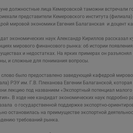
уне должностные лица Кемеровской таможни встречали гос
риехали представители Кемеровского института (филиала)
рой мировой экономики Евгения Балаганская и доцент к
дат экономических наук Александр Кириллов рассказал 
нциях мирового финансового рынка: об истории появления 
уществах и недостатках. На ярких примерах он разъясня
ны, и сложные для понимания вопросы.
 слово было предоставлено заведующей кафедрой мирово
ала) РЭУ им. Г.В. Плеханова Евгении Балаганской, котор
ни лекцию под названием «Экспортный потенциал малого 
тия». В ходе нее кандидат экономических наук подробно р
азала о государственной поддержке экспортно-ориентиров
ьно остановилась на преимуществе экспортной деятельнос
дению требований рынка.