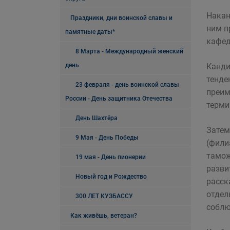
Накан
Праздники, дни воинской славы и
ним п
памятные даты*
кафед
8 Марта - Международный женский
день
Канди
тенде
23 февраля - день воинской славы
преим
России - День защитника Отечества
терми
День Шахтёра
Затем
9 Мая - День Победы
(фили
тамож
19 мая - День пионерии
разви
Новый год и Рождество
расск
отдел
300 ЛЕТ КУЗБАССУ
соблю
Как живёшь, ветеран?