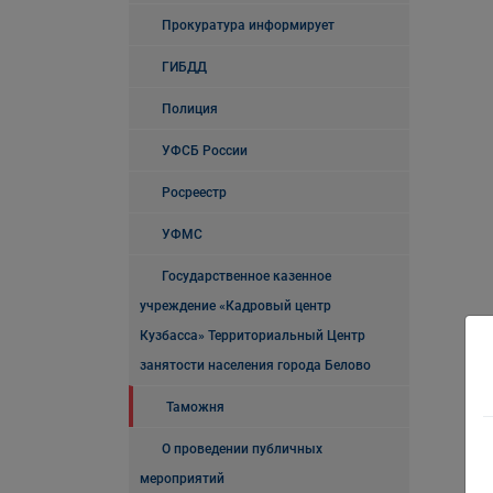
Прокуратура информирует
ГИБДД
Полиция
УФСБ России
Росреестр
УФМС
Государственное казенное
учреждение «Кадровый центр
Кузбасса» Территориальный Центр
занятости населения города Белово
Таможня
О проведении публичных
мероприятий