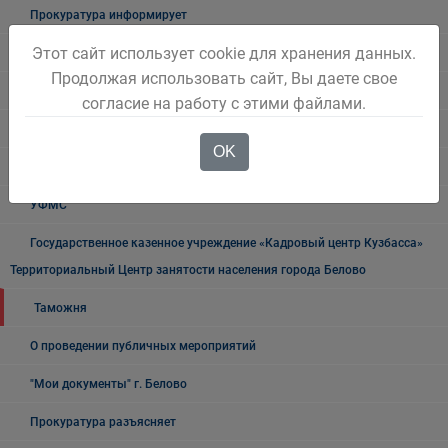
Прокуратура информирует
Этот сайт использует cookie для хранения данных.
ГИБДД
Продолжая использовать сайт, Вы даете свое
Полиция
согласие на работу с этими файлами.
УФСБ России
OK
Росреестр
УФМС
Государственное казенное учреждение «Кадровый центр Кузбасса»
Территориальный Центр занятости населения города Белово
Таможня
О проведении публичных мероприятий
"Мои документы" г. Белово
Прокуратура разъясняет