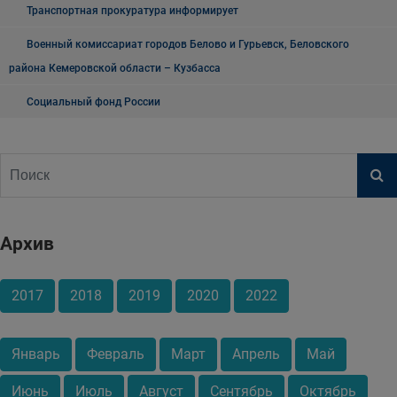
Транспортная прокуратура информирует
Военный комиссариат городов Белово и Гурьевск, Беловского
района Кемеровской области – Кузбасса
Социальный фонд России
Архив
2017
2018
2019
2020
2022
Январь
Февраль
Март
Апрель
Май
Июнь
Июль
Август
Сентябрь
Октябрь