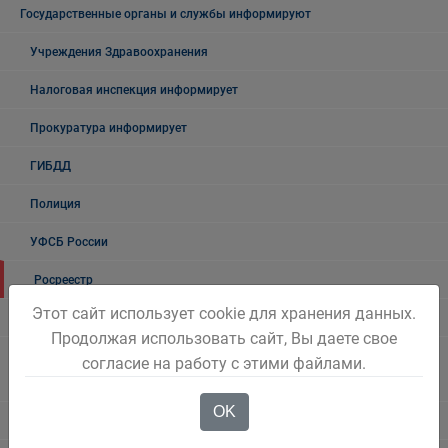
Государственные органы и службы информируют
Учреждения Здравоохранения
Налоговая инспекция информирует
Прокуратура информирует
ГИБДД
Полиция
УФСБ России
Росреестр
Этот сайт использует cookie для хранения данных.
УФМС
Продолжая использовать сайт, Вы даете свое
Государственное казенное учреждение «Кадровый центр Кузбасса»
согласие на работу с этими файлами.
Территориальный Центр занятости населения города Белово
OK
Таможня