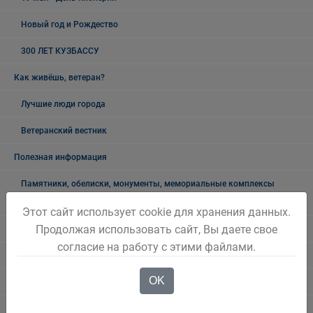
Новый год и Рождество
300 ЛЕТ КУЗБАССУ
Как живёшь, ветеран?
Лучшие люди города
Ветеранский вестник
Полезная информация
Памятники, обелиски, монументы, мемориальные комплексы
Беловского городского округа
Этот сайт использует cookie для хранения данных.
Продолжая использовать сайт, Вы даете свое
Объявления
согласие на работу с этими файлами.
Безопасность на воде
OK
Осторожно мошенники!
Государственные органы и службы информируют