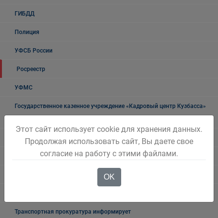
ГИБДД
Полиция
УФСБ России
Росреестр
УФМС
Государственное казенное учреждение «Кадровый центр Кузбасса»
Территориальный Центр занятости населения города Белово
Этот сайт использует cookie для хранения данных.
Таможня
Продолжая использовать сайт, Вы даете свое
согласие на работу с этими файлами.
О проведении публичных мероприятий
"Мои документы" г. Белово
OK
Прокуратура разъясняет
Транспортная прокуратура информирует