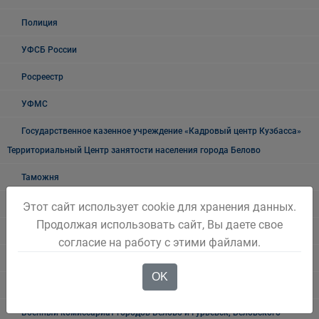
Полиция
УФСБ России
Росреестр
УФМС
Государственное казенное учреждение «Кадровый центр Кузбасса»
Территориальный Центр занятости населения города Белово
Таможня
О проведении публичных мероприятий
Этот сайт использует cookie для хранения данных.
Продолжая использовать сайт, Вы даете свое
"Мои документы" г. Белово
согласие на работу с этими файлами.
Прокуратура разъясняет
OK
Транспортная прокуратура информирует
Военный комиссариат городов Белово и Гурьевск, Беловского