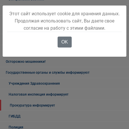
Полезная информация
Этот сайт использует cookie для хранения данных.
Продолжая использовать сайт, Вы даете свое
Памятники, обелиски, монументы, мемориальные комплексы
согласие на работу с этими файлами.
Беловского городского округа
Объявления
OK
Безопасность на воде
Осторожно мошенники!
Государственные органы и службы информируют
Учреждения Здравоохранения
Налоговая инспекция информирует
Прокуратура информирует
ГИБДД
Полиция