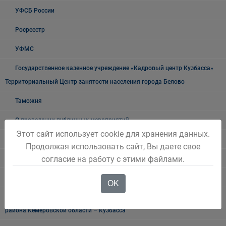
УФСБ России
Росреестр
УФМС
Государственное казенное учреждение «Кадровый центр Кузбасса»
Территориальный Центр занятости населения города Белово
Таможня
О проведении публичных мероприятий
Этот сайт использует cookie для хранения данных.
"Мои документы" г. Белово
Продолжая использовать сайт, Вы даете свое
согласие на работу с этими файлами.
Прокуратура разъясняет
Транспортная прокуратура информирует
OK
Военный комиссариат городов Белово и Гурьевск, Беловского
района Кемеровской области – Кузбасса