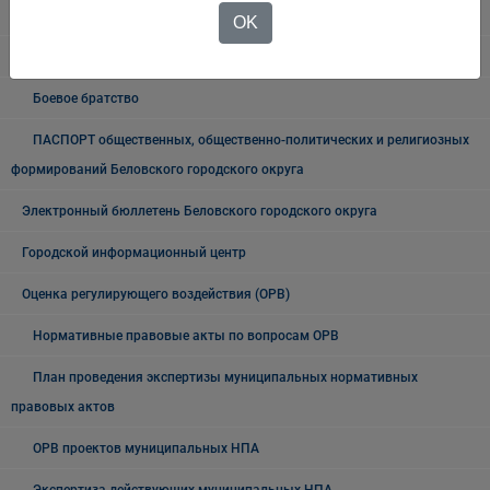
Проекты документов
OK
Общественные, национальные и религиозные организации
Боевое братство
ПАСПОРТ общественных, общественно-политических и религиозных
формирований Беловского городского округа
Электронный бюллетень Беловского городского округа
Городской информационный центр
Оценка регулирующего воздействия (ОРВ)
Нормативные правовые акты по вопросам ОРВ
План проведения экспертизы муниципальных нормативных
правовых актов
ОРВ проектов муниципальных НПА
Экспертиза действующих муниципальных НПА