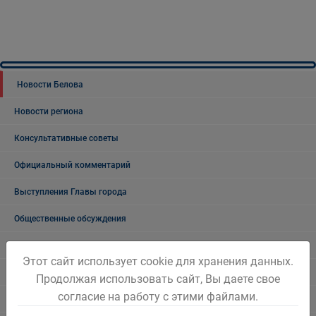
Новости Белова
Новости региона
Консультативные советы
Официальный комментарий
Выступления Главы города
Общественные обсуждения
Общественные обсуждения архив
Этот сайт использует cookie для хранения данных.
Публичные слушания
Продолжая использовать сайт, Вы даете свое
согласие на работу с этими файлами.
Публичные слушания. Архив