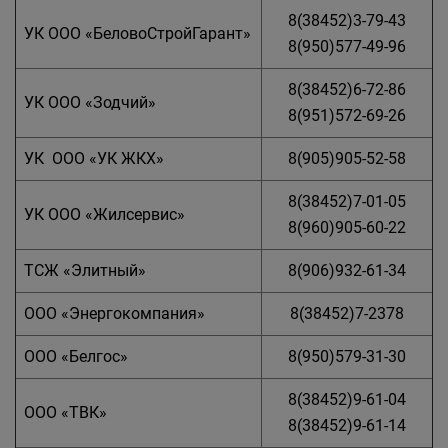
8(38452)3-79-43
УК ООО «БеловоСтройГарант»
8(950)577-49-96
8(38452)6-72-86
УК ООО «Зодчий»
8(951)572-69-26
УК ООО «УК ЖКХ»
8(905)905-52-58
8(38452)7-01-05
УК ООО «Жилсервис»
8(960)905-60-22
ТСЖ «Элитный»
8(906)932-61-34
ООО «Энергокомпания»
8(38452)7-2378
ООО «Белгос»
8(950)579-31-30
8(38452)9-61-04
ООО «ТВК»
8(38452)9-61-14