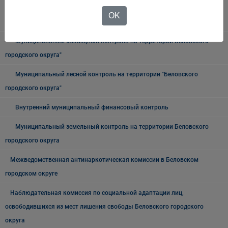
городском, наземном электрическом транспорте и в дорожном
OK
хозяйстве в границах Беловского городского округа
Муниципальный жилищный контроль на территории Беловского
городского округа"
Муниципальный лесной контроль на территории "Беловского
городского округа"
Внутренний муниципальный финансовый контроль
Муниципальный земельный контроль на территории Беловского
городского округа
Межведомственная антинаркотическая комиссии в Беловском
городском округе
Наблюдательная комиссия по социальной адаптации лиц,
освободившихся из мест лишения свободы Беловского городского
округа