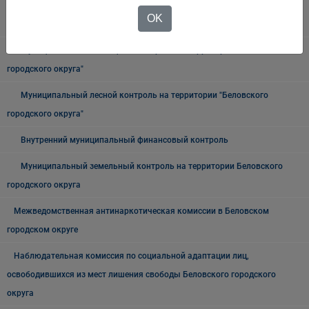
городском, наземном электрическом транспорте и в дорожном
OK
хозяйстве в границах Беловского городского округа
Муниципальный жилищный контроль на территории Беловского
городского округа"
Муниципальный лесной контроль на территории "Беловского
городского округа"
Внутренний муниципальный финансовый контроль
Муниципальный земельный контроль на территории Беловского
городского округа
Межведомственная антинаркотическая комиссии в Беловском
городском округе
Наблюдательная комиссия по социальной адаптации лиц,
освободившихся из мест лишения свободы Беловского городского
округа