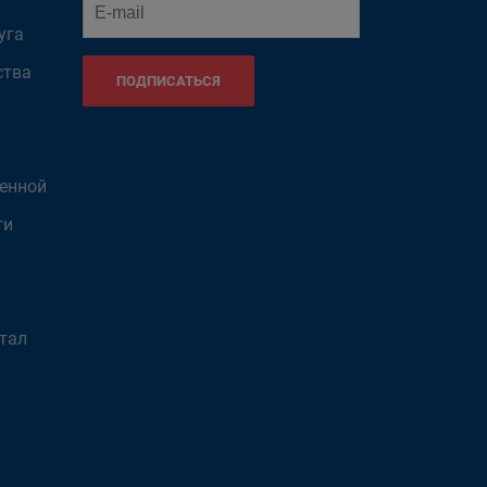
уга
ства
ПОДПИСАТЬСЯ
венной
ти
тал