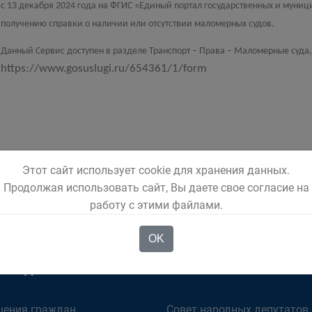
с 13 декабря 2024 года на ФГИС «Единый портал государственных и муниц
получению справки о наличии или отсутствии маломерных судов.
Данный Сервис доступен в разделе Транспорт – Права – Маломерные суда,
https://www.gosuslugi.ru/654361/1/form
Этот сайт использует cookie для хранения данных.
Продолжая использовать сайт, Вы даете свое согласие на
работу с этими файлами.
OK
ОМЕНДУЕМ
ОРГАНЫ ВЛАСТИ
ения граждан
Совет народных депутатов