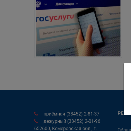
РЕК
приёмная (38452) 2-81-37
дежурный (38452) 2-01-96
652600, Кемеровская обл., г.
Обращ