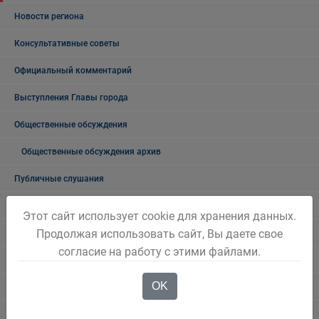
Новости региона
Консультативные советы
Официальный комментарий
Выступления Главы города
Общественные обсуждения
Общественные обсуждения архив
Публичные слушания
Публичные слушания. Архив
Этот сайт использует cookie для хранения данных.
Продолжая использовать сайт, Вы даете свое
Проекты документов
согласие на работу с этими файлами.
Общественные, национальные и религиозные организации
OK
Боевое братство
ПАСПОРТ общественных, общественно-политических и религиозных