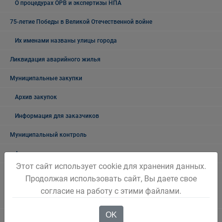
О процедурах ОРВ и экспертизы НПА
75-летие Победы в Великой Отечественной войне
Их именами названы улицы города
Ликвидация аварийного жилья
Муниципальные закупки
Архив закупок
Информация для заказчиков
Муниципальный контроль
Архив
Этот сайт использует cookie для хранения данных.
Муниципальный контроль на автомобильном транспорте,
Продолжая использовать сайт, Вы даете свое
городском, наземном электрическом транспорте и в дорожном
согласие на работу с этими файлами.
хозяйстве в границах Беловского городского округа
OK
Муниципальный жилищный контроль на территории Беловского