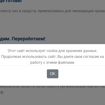
де готовы
 смотр сил и средств, привлекаемых для ликвидации чрез
дим. Переработаем!
вятый раз пройдет областная экологическая акция
Этот сайт использует cookie для хранения данных.
Продолжая использовать сайт, Вы даете свое согласие на
работу с этими файлами.
OK
цифровизируется?
емеровской области начал работу региональный портал г
рф.