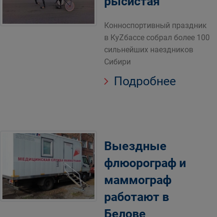
рысистая
Конноспортивный праздник
в КуZбассе собрал более 100
сильнейших наездников
Сибири
Подробнее
Выездные
флюорограф и
маммограф
работают в
Белове