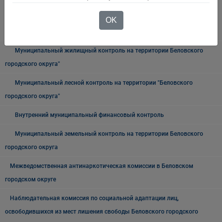
Муниципальный контроль на автомобильном транспорте,
городском, наземном электрическом транспорте и в дорожном
OK
хозяйстве в границах Беловского городского округа
Муниципальный жилищный контроль на территории Беловского
городского округа"
Муниципальный лесной контроль на территории "Беловского
городского округа"
Внутренний муниципальный финансовый контроль
Муниципальный земельный контроль на территории Беловского
городского округа
Межведомственная антинаркотическая комиссии в Беловском
городском округе
Наблюдательная комиссия по социальной адаптации лиц,
освободившихся из мест лишения свободы Беловского городского