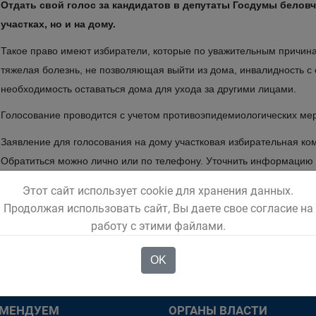
Отдать свой голос за кандидатов в депутаты Госдумы беловч
участках, но и на дому.
Такое право имеют избиратели, которые по уважительным причинам
тяжелая болезнь, не позволяющая выйти из дома, инвалидность 
необходимость оставаться дома для ухода за другими лицами.
Голосование проводится с учетом противоэпидемиологических мер
Заявление для голосования на дому участковая избирательная ком
Обратиться можно лично или по телефону. Уточнить информацию
Этот сайт использует cookie для хранения данных.
Продолжая использовать сайт, Вы даете свое согласие на
работу с этими файлами.
OK
ОМЕНДУЕМ
ОРГАНЫ ВЛАСТИ