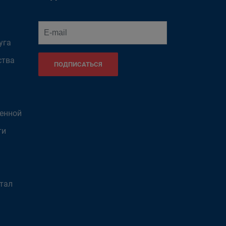
уга
ства
ПОДПИСАТЬСЯ
венной
ти
тал