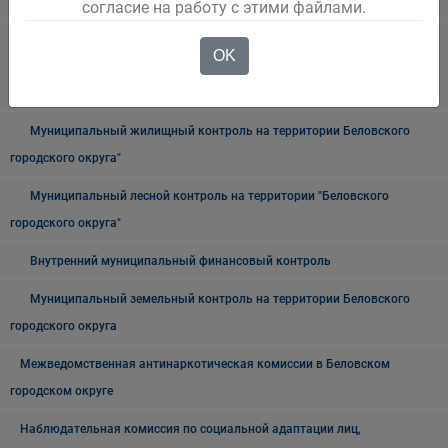
Архив
согласие на работу с этими файлами.
Муниципальный контроль на автомобильном транспорте,
OK
городском, наземном электрическом транспорте и в дорожном
хозяйстве в границах Беловского городского округа
Муниципальный жилищный контроль на территории Беловского
городского округа"
Муниципальный лесной контроль на территории "Беловского
городского округа"
Внутренний муниципальный финансовый контроль
Муниципальный земельный контроль на территории Беловского
городского округа
Межведомственная антинаркотическая комиссии в Беловском
городском округе
Наблюдательная комиссия по социальной адаптации лиц,