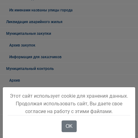
Их именами названы улицы города
Ликвидация аварийного жилья
Муниципальные закупки
Архив закупок
Информация для заказчиков
Муниципальный контроль
Архив
Муниципальный контроль на автомобильном транспорте,
Этот сайт использует cookie для хранения данных.
городском, наземном электрическом транспорте и в дорожном
Продолжая использовать сайт, Вы даете свое
хозяйстве в границах Беловского городского округа
согласие на работу с этими файлами.
Муниципальный жилищный контроль на территории Беловского
OK
городского округа"