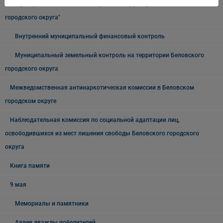
Муниципальный лесной контроль на территории "Беловского
городского округа"
Внутренний муниципальный финансовый контроль
Муниципальный земельный контроль на территории Беловского
городского округа
Межведомственная антинаркотическая комиссии в Беловском
городском округе
Наблюдательная комиссия по социальной адаптации лиц,
освободившихся из мест лишения свободы Беловского городского
округа
Книга памяти
9 мая
Мемориалы и памятники
Аллея дважды победителей