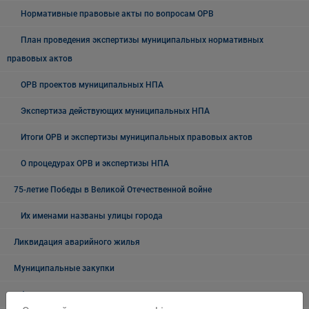
Нормативные правовые акты по вопросам ОРВ
План проведения экспертизы муниципальных нормативных
правовых актов
ОРВ проектов муниципальных НПА
Экспертиза действующих муниципальных НПА
Итоги ОРВ и экспертизы муниципальных правовых актов
О процедурах ОРВ и экспертизы НПА
75-летие Победы в Великой Отечественной войне
Их именами названы улицы города
Ликвидация аварийного жилья
Муниципальные закупки
Архив закупок