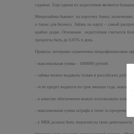
годовых. Еще одним из недостатков являются больши
Микрозаймы бывают: на карточку банка, наличными, 
а также для бизнеса. Займы на карту – самый распр
крайне редко. Основным недостатком считается бол
проценты быть до 0,05% в день.
Правила, которыми ограничены микрофинансовые ор
- максимальная сумма – 1000000 рублей.
- займы можно выдавать только в российских рублях.
- если кредит выдается на срок меньше года, максим
- в качестве обеспечения можно использовать только
- максимальная сумма штрафа и пени за просрочку не
- у МКК должна быть лицензия на свою деятельность.