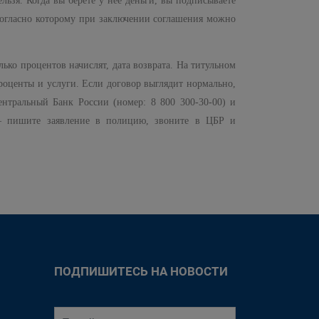
зя. Когда вы берете у нее деньги, вы подписываете
, согласно которому при заключении соглашения можно
ько процентов начислят, дата возврата. На титульном
проценты и услуги. Если договор выглядит нормально,
нтральный Банк России (номер: 8 800 300-30-00) и
 – пишите заявление в полицию, звоните в ЦБР и
ПОДПИШИТЕСЬ НА НОВОСТИ