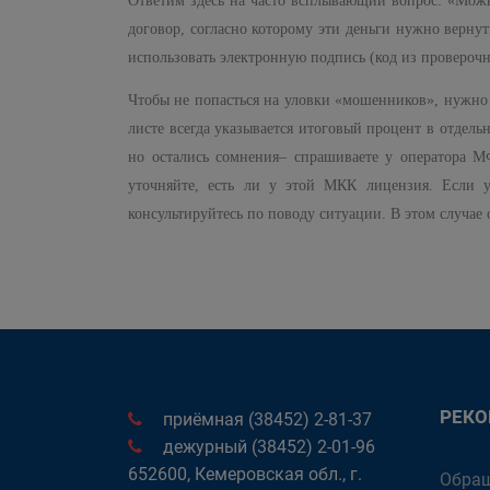
Ответим здесь на часто всплывающий вопрос: «Можн
договор, согласно которому эти деньги нужно вернут
использовать электронную подпись (код из провероч
Чтобы не попасться на уловки «мошенников», нужно в
листе всегда указывается итоговый процент в отдель
но остались сомнения– спрашиваете у оператора М
уточняйте, есть ли у этой МКК лицензия. Если 
консультируйтесь по поводу ситуации. В этом случае
РЕК
приёмная (38452) 2-81-37
дежурный (38452) 2-01-96
652600, Кемеровская обл., г.
Обращ