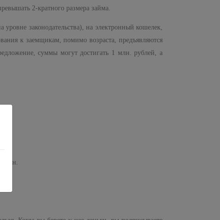
ревышать 2-кратного размера займа.
 уровне законодательства), на электронный кошелек,
ования к заемщикам, помимо возраста, предъявляются
едложение, суммы могут достигать 1 млн. рублей, а
рещен.