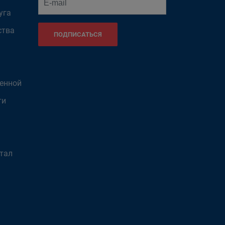
уга
ства
ПОДПИСАТЬСЯ
венной
ти
тал