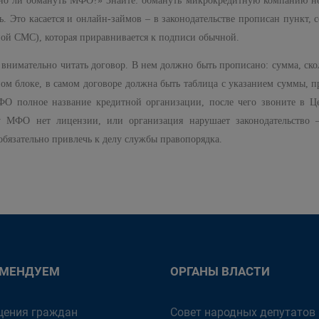
о ли обмануть МФО?» Знайте: обмануть микрокредитную компанию нель
ь. Это касается и онлайн-займов – в законодательстве прописан пункт
ной СМС), которая приравнивается к подписи обычной.
нимательно читать договор. В нем должно быть прописано: сумма, скол
ном блоке, в самом договоре должна быть таблица с указанием суммы, 
ФО полное название кредитной организации, после чего звоните в Це
у МФО нет лицензии, или организация нарушает законодательство
 обязательно привлечь к делу службы правопорядка.
ОМЕНДУЕМ
ОРГАНЫ ВЛАСТИ
ения граждан
Совет народных депутатов