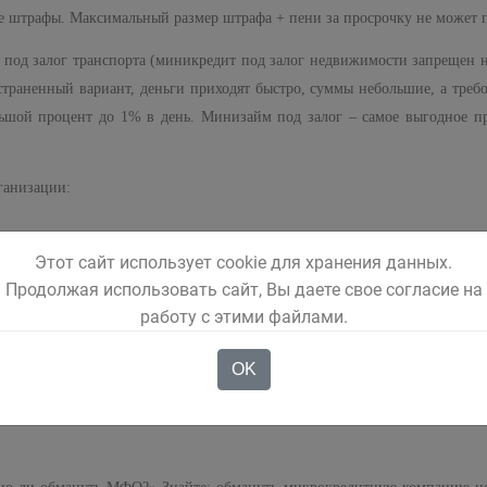
е штрафы. Максимальный размер штрафа + пени за просрочку не может п
под залог транспорта (миникредит под залог недвижимости запрещен на
остраненный вариант, деньги приходят быстро, суммы небольшие, а треб
ьшой процент до 1% в день. Минизайм под залог – самое выгодное пр
ганизации:
Этот сайт использует cookie для хранения данных.
Продолжая использовать сайт, Вы даете свое согласие на
работу с этими файлами.
альный процент, который может установить МФО – 1% в день.
 поручителей и транспортные средства, займ под залог недвижимости зап
OK
 может превышать двукратного размера займа.