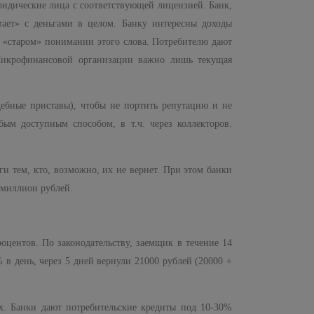
ридические лица с соответствующей лицензией. Банк,
тает» с деньгами в целом. Банку интересны доходы
в «старом» понимании этого слова. Потребителю дают
Микрофинансовой организации важно лишь текущая
ебные приставы), чтобы не портить репутацию и не
м доступным способом, в т.ч. через коллекторов.
ги тем, кто, возможно, их не вернет. При этом банки
 миллион рублей.
оцентов. По законодательству, заемщик в течение 14
 в день, через 5 дней вернули 21000 рублей (20000 +
х. Банки дают потребительские кредиты под 10-30%