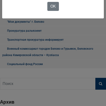
Таможня
OK
О проведении публичных мероприятий
"Мои документы" г. Белово
Прокуратура разъясняет
Транспортная прокуратура информирует
Военный комиссариат городов Белово и Гурьевск, Беловского
района Кемеровской области – Кузбасса
Социальный фонд России
Архив