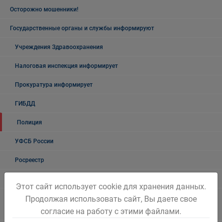
Осторожно мошенники!
Государственные органы и службы информируют
Учреждения Здравоохранения
Налоговая инспекция информирует
Прокуратура информирует
ГИБДД
Полиция
УФСБ России
Росреестр
УФМС
Этот сайт использует cookie для хранения данных.
Государственное казенное учреждение «Кадровый центр Кузбасса»
Продолжая использовать сайт, Вы даете свое
согласие на работу с этими файлами.
Территориальный Центр занятости населения города Белово