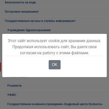
Безопасность на воде
Осторожно мошенники!
Государственные органы и службы информируют
Учреждения Здравоохранения
Налоговая инспекция информирует
Этот сайт использует cookie для хранения данных.
Продолжая использовать сайт, Вы даете свое
Прокуратура информирует
согласие на работу с этими файлами.
ГИБДД
OK
Полиция
УФСБ России
Росреестр
УФМС
Государственное казенное учреждение «Кадровый центр Кузбасса»