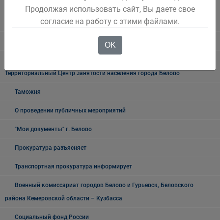
УФСБ России
Продолжая использовать сайт, Вы даете свое
согласие на работу с этими файлами.
Росреестр
УФМС
OK
Государственное казенное учреждение «Кадровый центр Кузбасса»
Территориальный Центр занятости населения города Белово
Таможня
О проведении публичных мероприятий
"Мои документы" г. Белово
Прокуратура разъясняет
Транспортная прокуратура информирует
Военный комиссариат городов Белово и Гурьевск, Беловского
района Кемеровской области – Кузбасса
Социальный фонд России