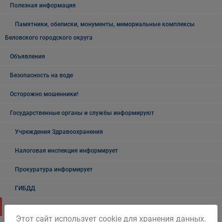
Полезная информация
Памятники, обелиски, монументы, мемориальные комплексы
Беловского городского округа
Объявления
Безопасность на воде
Осторожно мошенники!
Государственные органы и службы информируют
Учреждения Здравоохранения
Налоговая инспекция информирует
Прокуратура информирует
ГИБДД
Полиция
Этот сайт использует cookie для хранения данных.