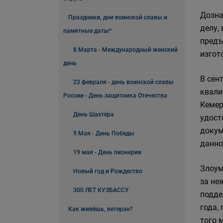
Дозна
Праздники, дни воинской славы и
делу,
памятные даты*
предъ
8 Марта - Международный женский
изгот
день
В сен
23 февраля - день воинской славы
квали
России - День защитника Отечества
Кемер
День Шахтёра
удост
докум
9 Мая - День Победы
данно
19 мая - День пионерии
Злоум
Новый год и Рождество
за не
300 ЛЕТ КУЗБАССУ
подде
года,
Как живёшь, ветеран?
того 