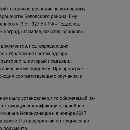
ий» окончено дознание по уголовному
таробачаты Беловского района. Ему
ного ч. 3 ст. 327 УК РФ «Подделка,
 наград, штампов, печатей, бланков».
 и документов, подтверждающих
она Управления Гостехнадзора
тракториста, который предъявил
с признаками подделки. При проверке
оходил соответствующего обучения, и
ния было установлено, что обвиняемый из-
ветствующую квалификацию, приобрел
ужчины в Новокузнецке и в ноябре 2017
 разрезе. На предприятии он трудился до
о документа.