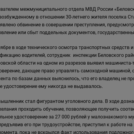
вателем межмуниципального отдела МВД России «Беловск
 возбужденному в отношении 30-летнего жителя поселка С
явлено обвинение в совершении преступления, предусмотрен
овление или сбыт поддельных документов, государственных
тябре в ходе технического осмотра транспортных средств
фикацию водителей, сотрудник инспекции Беловского рай
овской области на одном из разрезов выявил машиниста-
оверение, дающее право управлять самоходной машиной, 
ента по базам данных выяснилось, что его владелец не пр
е удостоверение ему никогда не выдавалось.
ышленник стал фигурантом уголовного дела. В ходе дозна
желания проходить обучение, позволяющее получить соот
льное удостоверение за 27 000 рублей у малознакомого м
 предъявив его при трудоустройстве, приступил к работе на
момента, пока не вскрылся факт использования подложног