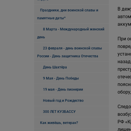
В деж
Праздники, дни воинской славы и
автом
памятные даты*
аккум
8 Марта - Международный женский
день
При о
повре
23 февраля - день воинской славы
устан
России - День защитника Отечества
назад
День Шахтёра
прест
отече
9 Мая - День Победы
поясн
19 мая - День пионерии
обору
Новый год и Рождество
Следо
300 ЛЕТ КУЗБАССУ
возбу
РФ «К
Как живёшь, ветеран?
лишен