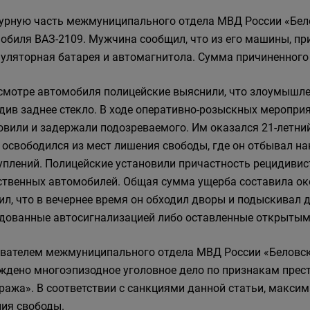
урную часть межмуниципального отдела МВД России «Бел
обиля ВАЗ-2109. Мужчина сообщил, что из его машины, пр
уляторная батарея и автомагнитола. Сумма причиненного 
смотре автомобиля полицейские выяснили, что злоумышлен
див заднее стекло. В ходе оперативно-розыскных меропри
овили и задержали подозреваемого. Им оказался 21-летни
 освободился из мест лишения свободы, где он отбывал н
уплений. Полицейские установили причастность рецидивис
ственных автомобилей. Общая сумма ущерба составила ок
ил, что в вечернее время он обходил дворы и подыскивал 
дованные автосигнализацией либо оставленные открыты
вателем межмуниципального отдела МВД России «Беловск
ждено многоэпизодное уголовное дело по признакам престу
ража». В соответствии с санкциями данной статьи, максим
ия свободы.