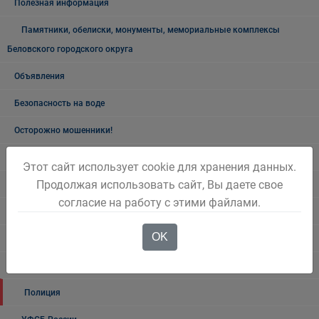
Полезная информация
Памятники, обелиски, монументы, мемориальные комплексы
Беловского городского округа
Объявления
Безопасность на воде
Осторожно мошенники!
Государственные органы и службы информируют
Этот сайт использует cookie для хранения данных.
Продолжая использовать сайт, Вы даете свое
Учреждения Здравоохранения
согласие на работу с этими файлами.
Налоговая инспекция информирует
OK
Прокуратура информирует
ГИБДД
Полиция