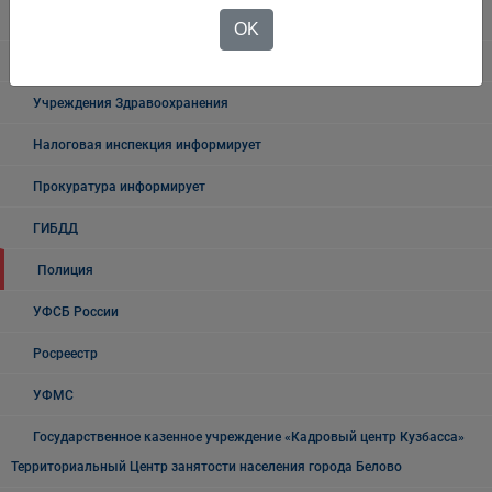
Осторожно мошенники!
OK
Государственные органы и службы информируют
Учреждения Здравоохранения
Налоговая инспекция информирует
Прокуратура информирует
ГИБДД
Полиция
УФСБ России
Росреестр
УФМС
Государственное казенное учреждение «Кадровый центр Кузбасса»
Территориальный Центр занятости населения города Белово