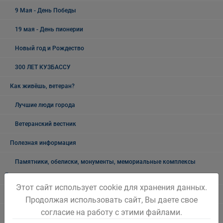
9 Мая - День Победы
19 мая - День пионерии
Новый год и Рождество
300 ЛЕТ КУЗБАССУ
Как живёшь, ветеран?
Лучшие люди города
Ветеранский вестник
Полезная информация
Памятники, обелиски, монументы, мемориальные комплексы
Беловского городского округа
Этот сайт использует cookie для хранения данных.
Объявления
Продолжая использовать сайт, Вы даете свое
согласие на работу с этими файлами.
Безопасность на воде