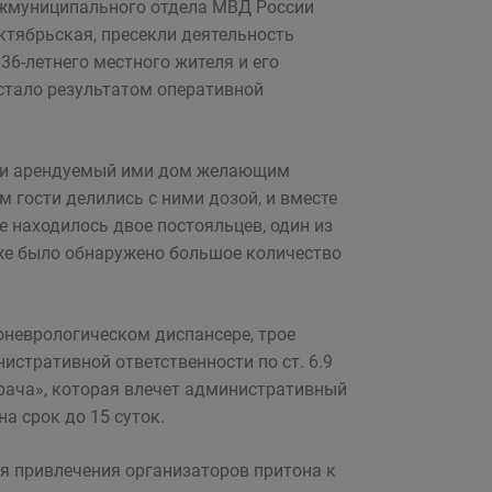
ежмуниципального отдела МВД России
ктябрьская, пресекли деятельность
36-летнего местного жителя и его
стало результатом оперативной
яли арендуемый ими дом желающим
 гости делились с ними дозой, и вместе
 находилось двое постояльцев, один из
кже было обнаружено большое количество
оневрологическом диспансере, трое
стративной ответственности по ст. 6.9
рача», которая влечет административный
а срок до 15 суток.
я привлечения организаторов притона к