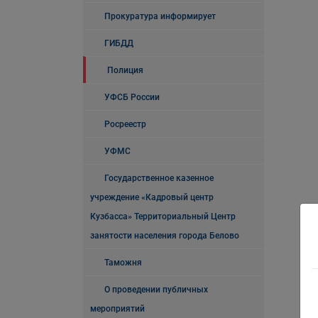
Прокуратура информирует
ГИБДД
Полиция
УФСБ России
Росреестр
УФМС
Государственное казенное
учреждение «Кадровый центр
Кузбасса» Территориальный Центр
занятости населения города Белово
Таможня
О проведении публичных
мероприятий