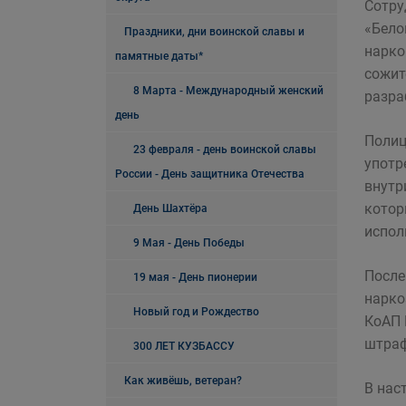
Сотру
«Бело
Праздники, дни воинской славы и
нарко
памятные даты*
сожит
8 Марта - Международный женский
разра
день
Полиц
23 февраля - день воинской славы
употр
России - День защитника Отечества
внутр
котор
День Шахтёра
испол
9 Мая - День Победы
После
19 мая - День пионерии
нарко
Новый год и Рождество
КоАП 
штраф
300 ЛЕТ КУЗБАССУ
Как живёшь, ветеран?
В нас