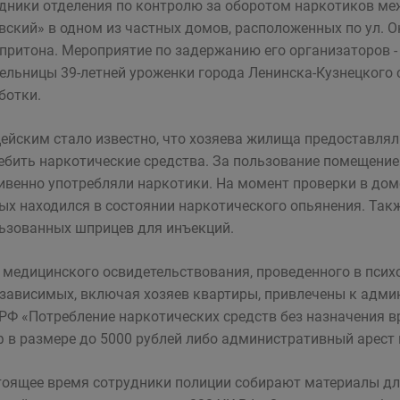
дники отделения по контролю за оборотом наркотиков м
вский» в одном из частных домов, расположенных по ул. О
притона. Мероприятие по задержанию его организаторов - 
ельницы 39-летней уроженки города Ленинска-Кузнецкого 
ботки.
ейским стало известно, что хозяева жилища предоставл
ебить наркотические средства. За пользование помещением
ивенно употребляли наркотики. На момент проверки в доме
ых находился в состоянии наркотического опьянения. Та
ьзованных шприцев для инъекций.
 медицинского освидетельствования, проведенного в псих
зависимых, включая хозяев квартиры, привлечены к админи
РФ «Потребление наркотических средств без назначения в
 в размере до 5000 рублей либо административный арест н
тоящее время сотрудники полиции собирают материалы дл