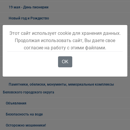
19 мая - День пионерии
Новый год и Рождество
300 ЛЕТ КУЗБАССУ
Этот сайт использует cookie для хранения данных.
Продолжая использовать сайт, Вы даете свое
Как живёшь, ветеран?
согласие на работу с этими файлами.
Лучшие люди города
OK
Ветеранский вестник
Полезная информация
Памятники, обелиски, монументы, мемориальные комплексы
Беловского городского округа
Объявления
Безопасность на воде
Осторожно мошенники!