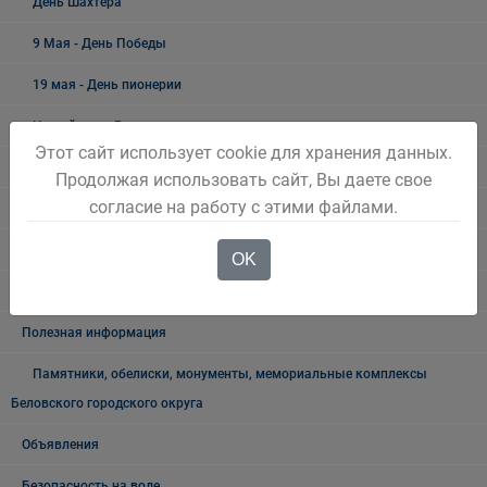
День Шахтёра
9 Мая - День Победы
19 мая - День пионерии
Новый год и Рождество
Этот сайт использует cookie для хранения данных.
300 ЛЕТ КУЗБАССУ
Продолжая использовать сайт, Вы даете свое
согласие на работу с этими файлами.
Как живёшь, ветеран?
Лучшие люди города
OK
Ветеранский вестник
Полезная информация
Памятники, обелиски, монументы, мемориальные комплексы
Беловского городского округа
Объявления
Безопасность на воде