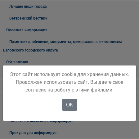
Лучшие люди города
Ветеранский вестник
Полезная информация
Памятники, обелиски, монументы, мемориальные комплексы
Беловского городского округа
Объявления
Этот сайт использует cookie для хранения данных.
Безопасность на воде
Продолжая использовать сайт, Вы даете свое
Осторожно мошенники!
согласие на работу с этими файлами.
Государственные органы и службы информируют
OK
Учреждения Здравоохранения
Налоговая инспекция информирует
Прокуратура информирует