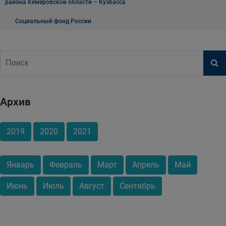
района Кемеровской области – Кузбасса
Социальный фонд России
Архив
2019
2020
2021
Январь
Февраль
Март
Апрель
Май
Июнь
Июль
Август
Сентябрь