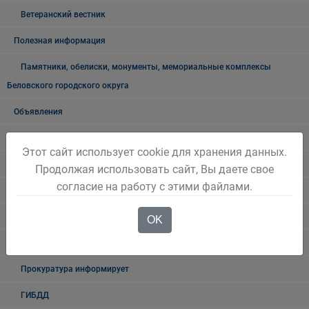
Ветеранский вестник
Полезная информация
Памятники, обелиски, монументы, мемориальные комплексы
Беловского городского округа
Объявления
Безопасность на воде
Этот сайт использует cookie для хранения данных.
Осторожно мошенники!
Продолжая использовать сайт, Вы даете свое
согласие на работу с этими файлами.
Государственные органы и службы информируют
Учреждения Здравоохранения
OK
Налоговая инспекция информирует
Прокуратура информирует
ГИБДД