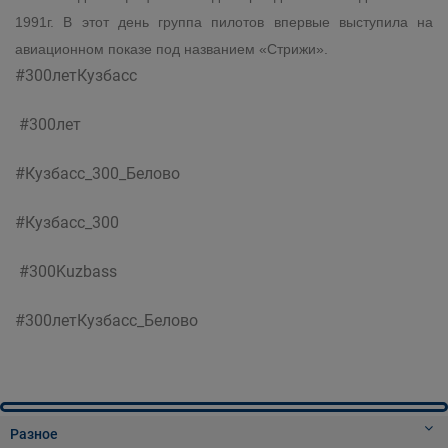
1991г. В этот день группа пилотов впервые выступила на
авиационном показе под названием «Стрижи».
#300летКузбасс
#300лет
#Кузбасс_300_Белово
#Кузбасс_300
#300Kuzbass
#300летКузбасс_Белово
Разное