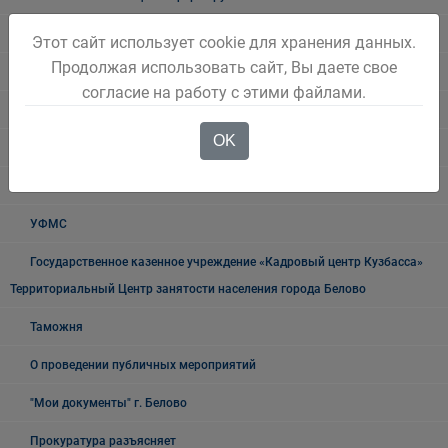
Прокуратура информирует
Этот сайт использует cookie для хранения данных.
Продолжая использовать сайт, Вы даете свое
ГИБДД
согласие на работу с этими файлами.
Полиция
OK
УФСБ России
Росреестр
УФМС
Государственное казенное учреждение «Кадровый центр Кузбасса»
Территориальный Центр занятости населения города Белово
Таможня
О проведении публичных мероприятий
"Мои документы" г. Белово
Прокуратура разъясняет