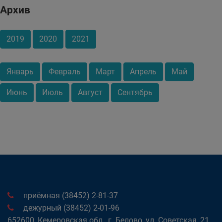
Архив
2019
2020
2021
Январь
Февраль
Март
Апрель
Май
Июнь
Июль
Август
Сентябрь
приёмная (38452) 2-81-37
дежурный (38452) 2-01-96
652600, Кемеровская обл., г. Белово, ул. Советская, 21