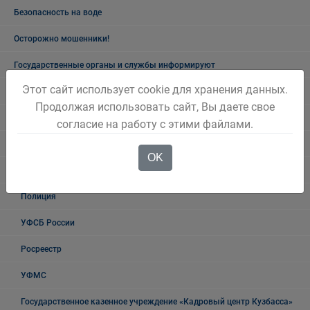
Безопасность на воде
Осторожно мошенники!
Государственные органы и службы информируют
Этот сайт использует cookie для хранения данных.
Учреждения Здравоохранения
Продолжая использовать сайт, Вы даете свое
Налоговая инспекция информирует
согласие на работу с этими файлами.
Прокуратура информирует
OK
ГИБДД
Полиция
УФСБ России
Росреестр
УФМС
Государственное казенное учреждение «Кадровый центр Кузбасса»