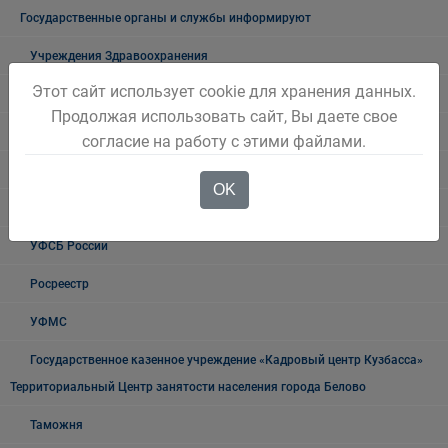
Государственные органы и службы информируют
Учреждения Здравоохранения
Этот сайт использует cookie для хранения данных.
Налоговая инспекция информирует
Продолжая использовать сайт, Вы даете свое
Прокуратура информирует
согласие на работу с этими файлами.
ГИБДД
OK
Полиция
УФСБ России
Росреестр
УФМС
Государственное казенное учреждение «Кадровый центр Кузбасса»
Территориальный Центр занятости населения города Белово
Таможня