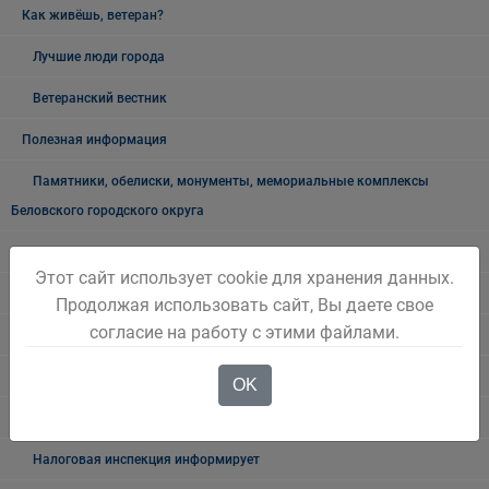
Как живёшь, ветеран?
Лучшие люди города
Ветеранский вестник
Полезная информация
Памятники, обелиски, монументы, мемориальные комплексы
Беловского городского округа
Объявления
Этот сайт использует cookie для хранения данных.
Безопасность на воде
Продолжая использовать сайт, Вы даете свое
согласие на работу с этими файлами.
Осторожно мошенники!
Государственные органы и службы информируют
OK
Учреждения Здравоохранения
Налоговая инспекция информирует